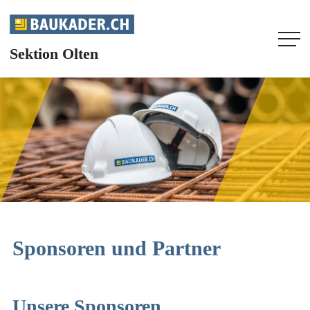
Sektion Olten
HOME
UNSERE SEKTION
AGENDA
AKTUELL
INFOS
Sponsoren und Partner
FACHMAGAZIN
Unsere Sponsoren