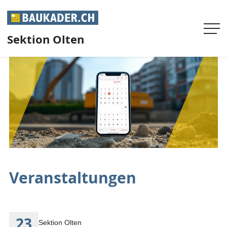
Sektion Olten
HOME
UNSERE SEKTION
AGENDA
AKTUELL
Veranstaltungen
INFOS
FACHMAGAZIN
23
Sektion Olten