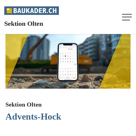
Sektion Olten
HOME
UNSERE SEKTION
AGENDA
AKTUELL
Sektion Olten
INFOS
Advents-Hock
FACHMAGAZIN